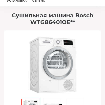
УСТАНОВКА
СЕРВИС
Сушильная машина Bosch
WTG86401OE**