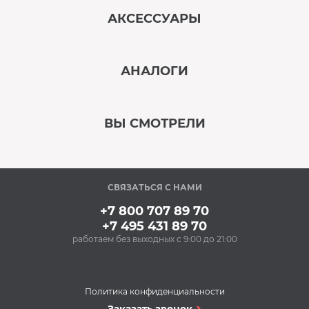
АКСЕССУАРЫ
‹
›
АНАЛОГИ
В наличии
‹
›
ВЫ СМОТРЕЛИ
В наличии
‹
›
СВЯЗАТЬСЯ С НАМИ
В наличии
+7 800 707 89 70
+7 495 431 89 70
работаем без выходных с 9:00 до 21:00
Аксессуары
Силиконовые
антивибрационные
подставки BON BN-
Политика конфиденциальности
610-1 (1 компл.)
Сушильные машины