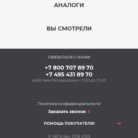
АНАЛОГИ
В наличии
‹
›
ВЫ СМОТРЕЛИ
В наличии
‹
›
СВЯЗАТЬСЯ С НАМИ
В наличии
+7 800 707 89 70
+7 495 431 89 70
работаем без выходных с 9:00 до 21:00
Аксессуары
Силиконовые
антивибрационные
подставки BON BN-
Политика конфиденциальности
610-1 (1 компл.)
Сушильные машины
Заказать звонок
588 Р
Сушильная машина
Купить
BOSCH WQG241A0IT
ПОМОЩЬ ПОКУПАТЕЛЮ
Сушильные машины
В наличии
76 540 Р
© ЧёПоЧём, 2016-2026