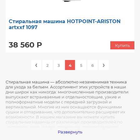
Стиральная машина HOTPOINT-ARISTON
artxxf 1097
38 560 Р
Купить
‹
›
2
3
4
5
6
Стиральная машина — абсолютно незаменимая техника
для ухода за бельем. Ассортимент этих устройств в наши
дни широк как никогда: многочисленные производители
выпускают встраиваемые и отдельностоящие, узкие и
полноформатные модели с передней загрузкой и
вертикальной. Многие из них оснащаются функциями
сушки и отпаривания, что дополнительно расширяет их
возможности. В нашем магазине вы можете купить
стиральные машины от различных производителей по
доступной цене. На всю продукцию предоставляется
официальная гарантия.
Развернуть