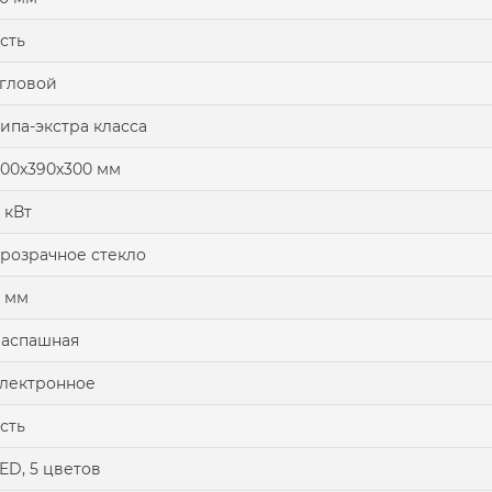
сть
гловой
ипа-экстра класса
00х390х300 мм
 кВт
розрачное стекло
 мм
аспашная
лектронное
сть
ED, 5 цветов