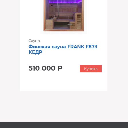
Сауны
Финская сауна FRANK F873
КЕДР
510 000 Р
Купить
‹
›
‹
›
В наличии
В наличии