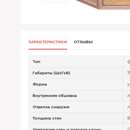
ХАРАКТЕРИСТИКИ
ОТЗЫВЫ
ф
Тип
1
Габариты (ШхГхВ)
у
Форма
л
Внутренняя обшивка
л
Отделка снаружи
8
Толщина стен
5
Утепление стен и потолка сауны