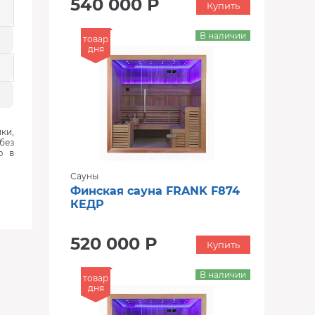
540 000 Р
Купить
В наличии
товар
дня
ки,
без
ю в
Сауны
Финская сауна FRANK F874
КЕДР
520 000 Р
Купить
В наличии
товар
дня