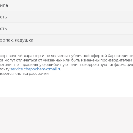
ипа
сть
сть
ерпак, кадушка
правочный характер и не является публичной офертой.Характеристи
ра могут отличаться от указанных или быть изменены производителем 
аметили не правильную,ошибочную или некорректную информаци
почту
service.chepochem@mail.ru
 имеется кнопка рассрочки