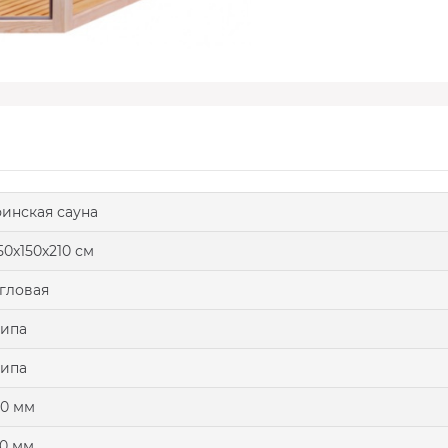
инская сауна
50х150х210 см
гловая
ипа
ипа
0 мм
0 мм