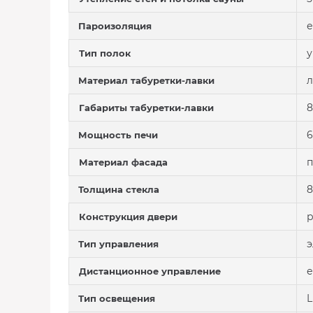
е
Пароизоляция
у
Тип полок
л
Материал табуретки-лавки
8
Габариты табуретки-лавки
6
Мощность печи
п
Материал фасада
8
Толщина стекла
р
Конструкция двери
э
Тип управления
е
Дистанционное управление
L
Тип освещения