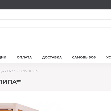
ЦИИ
ОПЛАТА
ДОСТАВКА
САМОВЫВОЗ
У
ауна FRANK F825 ЛИПА
ЛИПА**