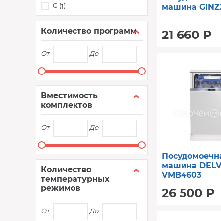
G (
)
1
машина GINZ
Количество программ
21 660 Р
От
До
Вместимость
комплектов
От
До
Посудомоечн
машина DEL
Количество
VMB4603
температурных
режимов
26 500 Р
От
До