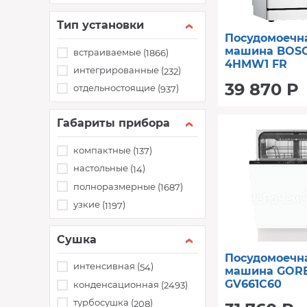
Тип установки
Посудомоечн
машина BOS
встраиваемые (
)
1866
4HMW1 FR
интегрированные (
)
232
39 870 Р
отдельностоящие (
)
937
Габариты прибора
компактные (
)
137
настольные (
)
14
полноразмерные (
)
1687
узкие (
)
1197
Сушка
Посудомоечн
интенсивная (
)
54
машина GOR
GV661C60
конденсационная (
)
2493
турбосушка (
)
208