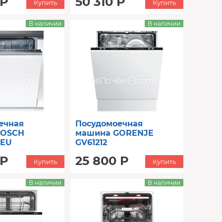
 Р
50 310 Р
Купить
Купить
В наличии
В наличии
ечная
Посудомоечная
BOSCH
машина GORENJE
0EU
GV61212
 Р
25 800 Р
Купить
Купить
В наличии
В наличии