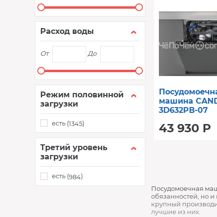
Расход воды
От
До
Посудомоечн
Режим половинной
машина CAND
загрузки
3D632PB-07
есть (
)
1345
43 930 Р
Третий уровень
загрузки
есть (
)
984
Посудомоечная маш
обязанностей, но и
крупный производи
лучшие из них.