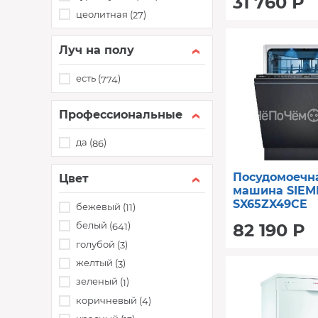
31 760 Р
цеолитная (
)
27
Луч на полу
есть (
)
774
Профессиональные
да (
)
86
Посудомоечн
Цвет
машина SIEM
SX65ZX49CE
бежевый (
)
11
белый (
)
82 190 Р
641
голубой (
)
3
желтый (
)
3
зеленый (
)
1
коричневый (
)
4