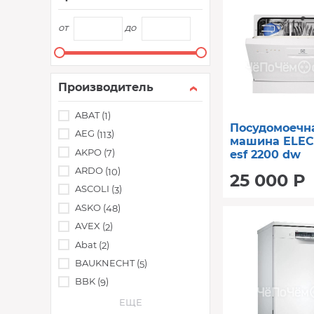
от
до
Производитель
ABAT (
)
1
Посудомоечн
AEG (
)
113
машина ELE
AKPO (
)
7
esf 2200 dw
ARDO (
)
10
25 000 Р
ASCOLI (
)
3
ASKO (
)
48
AVEX (
)
2
Abat (
)
2
BAUKNECHT (
)
5
BBK (
)
9
ЕЩЕ