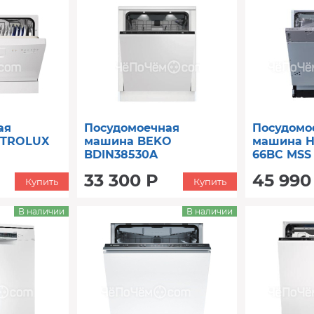
ая
Посудомоечная
Посудомо
CTROLUX
машина BEKO
машина H
BDIN38530A
66BC MSS
33 300 Р
45 990
Купить
Купить
В наличии
В наличии