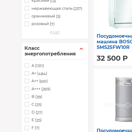
красный (
)
13
нержавеющая сталь (
)
237
оранжевый (
)
3
розовый (
)
7
ЕЩЕ
Посудомоечн
машина BOS
SMS25FW10R
Класс
энергопотребления
32 500 Р
A (
)
1311
A+ (
)
484
A++ (
)
691
A+++ (
)
269
B (
)
39
C (
)
25
D (
)
27
E (
)
25
F (
)
7
Посудомоечн