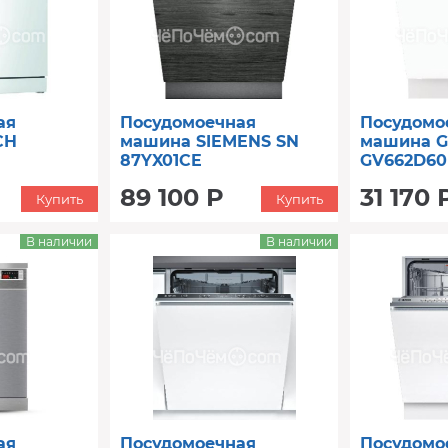
ая
Посудомоечная
Посудомо
CH
машина SIEMENS SN
машина 
87YX01CE
GV662D60
89 100 Р
31 170 
Купить
Купить
В наличии
В наличии
ая
Посудомоечная
Посудомо