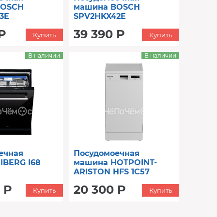
BOSCH
машина BOSCH
3E
SPV2HKX42E
Р
39 390 Р
Купить
Купить
В наличии
В наличии
ечная
Посудомоечная
IBERG I68
машина HOTPOINT-
ARISTON HFS 1C57
 Р
20 300 Р
Купить
Купить