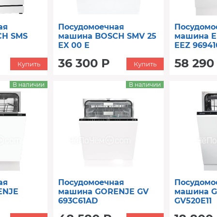
ая
Посудомоечная
Посудомо
CH SMS
машина BOSCH SMV 25
машина 
EX 00 E
EEZ 9694
36 300 Р
58 290
Купить
Купить
В наличии
В наличии
ая
Посудомоечная
Посудомо
ENJE
машина GORENJE GV
машина 
693C61AD
GV520E11