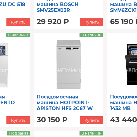
ZU DC 518
машина BOSCH
машина 
SMV25EX03R
SMV6ZCX1
29 920 Р
65 190 
Купить
Купить
В наличии
В наличии
ая
Посудомоечная
Посудомо
VENTO
машина HOTPOINT-
машина H
ARISTON HFS 2C67 W
1432 MB
30 150 Р
43 440
Купить
Купить
Под заказ
В наличии