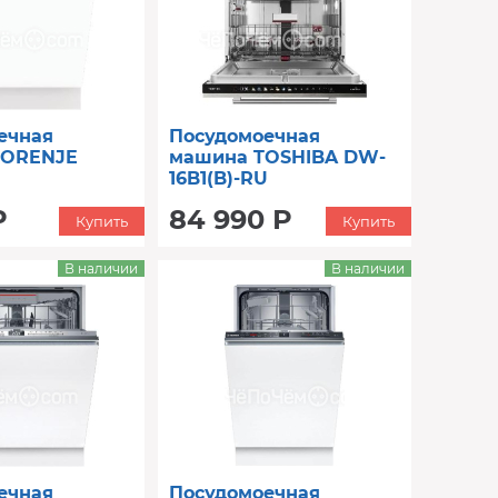
ечная
Посудомоечная
GORENJE
машина TOSHIBA DW-
16B1(B)-RU
Р
84 990 Р
Купить
Купить
В наличии
В наличии
ечная
Посудомоечная