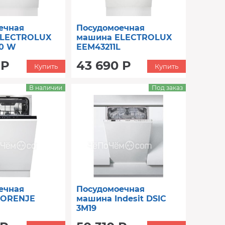
ечная
Посудомоечная
ELECTROLUX
машина ELECTROLUX
10 W
EEM43211L
 Р
43 690 Р
Купить
Купить
В наличии
Под заказ
ечная
Посудомоечная
GORENJE
машина Indesit DSIC
3M19