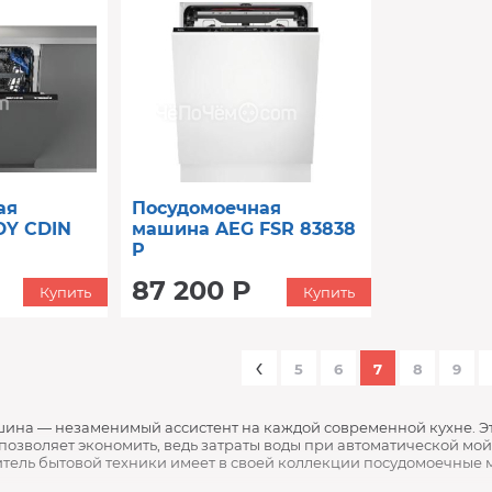
ая
Посудомоечная
Y CDIN
машина AEG FSR 83838
P
87 200 Р
Купить
Купить
‹
5
6
7
8
9
ина — незаменимый ассистент на каждой современной кухне. Эт
 позволяет экономить, ведь затраты воды при автоматической мо
тель бытовой техники имеет в своей коллекции посудомоечные 