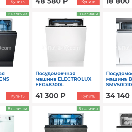
48 580 Р
18 800
Купить
Купить
В наличии
В наличии
ая
Посудомоечная
Посудомо
ENS
машина ELECTROLUX
машина 
EEG48300L
SMV50D1
41 300 Р
34 140
Купить
Купить
В наличии
В наличии