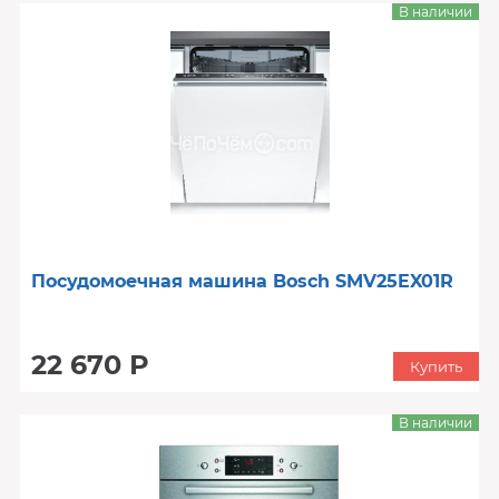
В наличии
Посудомоечная машина Bosch SMV25EX01R
22 670 Р
Купить
В наличии