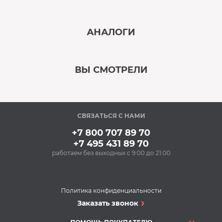
‹
›
АНАЛОГИ
В наличии
‹
›
ВЫ СМОТРЕЛИ
В наличии
‹
›
СВЯЗАТЬСЯ С НАМИ
Под заказ
+7 800 707 89 70
+7 495 431 89 70
работаем без выходных с 9:00 до 21:00
Аксессуары
Очищающий спрей
для нержавеющей
стали BON BN-175
Политика конфиденциальности
(500 мл)
Плиты
Заказать звонок
348 Р
Кухонная плита GLEM
Купить
md922sbr