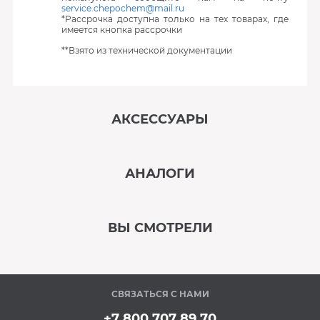
service.chepochem@mail.ru
*Рассрочка доступна только на тех товарах, где
имеется кнопка рассрочки
**Взято из технической документации
АКСЕССУАРЫ
‹
›
АНАЛОГИ
В наличии
‹
›
ВЫ СМОТРЕЛИ
В наличии
‹
›
СВЯЗАТЬСЯ С НАМИ
В наличии
+7 800 707 89 70