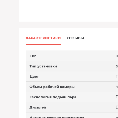
ХАРАКТЕРИСТИКИ
ОТЗЫВЫ
п
Тип
в
Тип установки
г
Цвет
4
Объем рабочей камеры
D
Технология подачи пара
D
Дисплей
е
Автоматические программы