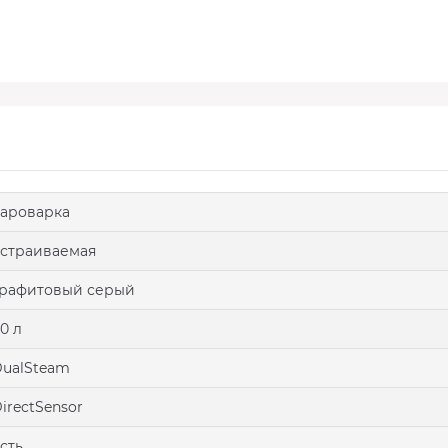
ароварка
страиваемая
рафитовый серый
0 л
ualSteam
irectSensor
сть