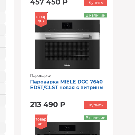
457 450 Р
Купить
В наличии
товар
дня
Пароварки
Пароварка MIELE DGC 7640
EDST/CLST новая с витрины
213 490 Р
Купить
В наличии
товар
дня