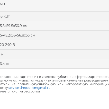
сть
.6 кВт
5.5х59.5х56.9 см
5-45.2х56-56.8х55 см
20-240 В
 м
6.4 кг
правочный характер и не является публичной офертой.Характеристи
ра могут отличаться от указанных или быть изменены производителем 
аметили не правильную,ошибочную или некорректную информаци
почту
service.chepochem@mail.ru
 имеется кнопка рассрочки