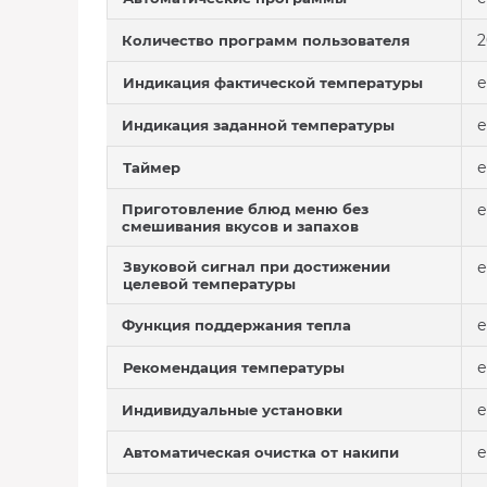
2
Количество программ пользователя
е
Индикация фактической температуры
е
Индикация заданной температуры
е
Таймер
Приготовление блюд меню без
е
смешивания вкусов и запахов
Звуковой сигнал при достижении
е
целевой температуры
е
Функция поддержания тепла
е
Рекомендация температуры
е
Индивидуальные установки
е
Автоматическая очистка от накипи