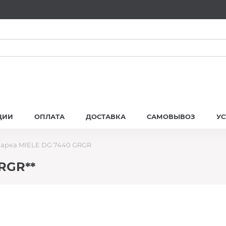
ЦИИ
ОПЛАТА
ДОСТАВКА
САМОВЫВОЗ
У
арка MIELE DG 7440 GRGR
RGR**