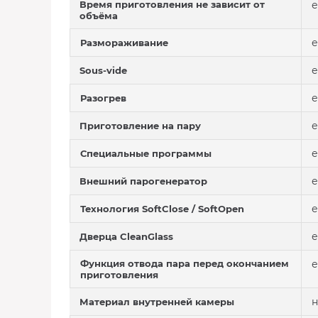
Время приготовления не зависит от
е
объёма
е
Размораживание
е
Sous-vide
е
Разогрев
е
Приготовление на пару
е
Специальные программы
е
Внешний парогенератор
е
Технология SoftClose / SoftOpen
е
Дверца CleanGlass
Функция отвода пара перед окончанием
е
приготовления
н
Материал внутренней камеры