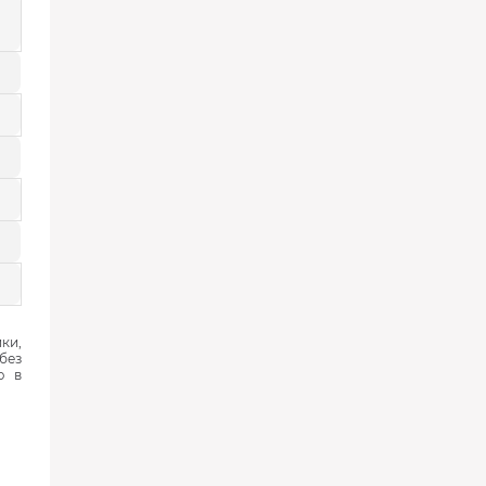
ки,
без
ю в