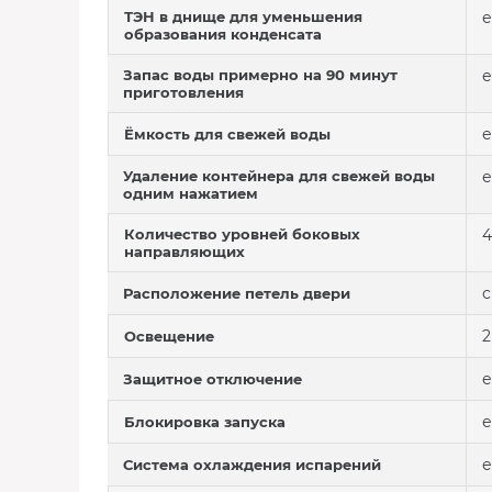
ТЭН в днище для уменьшения
е
образования конденсата
Запас воды примерно на 90 минут
е
приготовления
е
Ёмкость для свежей воды
Удаление контейнера для свежей воды
е
одним нажатием
Количество уровней боковых
4
направляющих
с
Расположение петель двери
2
Освещение
е
Защитное отключение
е
Блокировка запуска
е
Система охлаждения испарений