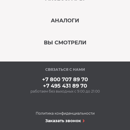
‹
›
АНАЛОГИ
В наличии
‹
›
ВЫ СМОТРЕЛИ
В наличии
‹
›
СВЯЗАТЬСЯ С НАМИ
В наличии
+7 800 707 89 70
+7 495 431 89 70
работаем без выходных с 9:00 до 21:00
Аксессуары
Очищающий спрей
для нержавеющей
стали BON BN-175
Политика конфиденциальности
(500 мл)
Пароварки
Заказать звонок
348 Р
Пароварка MIELE DGC
Купить
7151 OBSW