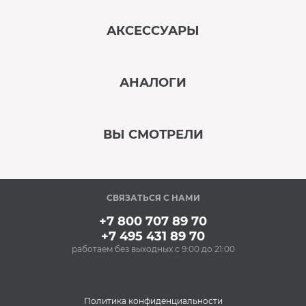
АКСЕССУАРЫ
‹
›
АНАЛОГИ
В наличии
‹
›
ВЫ СМОТРЕЛИ
В наличии
‹
›
СВЯЗАТЬСЯ С НАМИ
Под заказ
+7 800 707 89 70
+7 495 431 89 70
работаем без выходных с 9:00 до 21:00
Аксессуары
Очищающий спрей
для нержавеющей
стали BON BN-175
Политика конфиденциальности