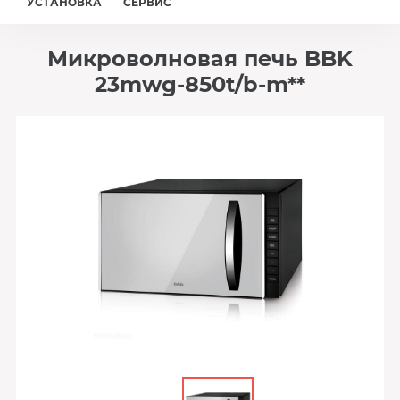
УСТАНОВКА
СЕРВИС
Микроволновая печь BBK
23mwg-850t/b-m**