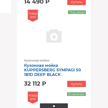
14 490 Р
Купить
Под заказ
товар
дня
Кухонные мойки
Кухонная мойка
KUPPERSBERG SYMPAGI 50
1B1D DEEP BLACK
32 112 Р
Купить
В наличии
товар
дня