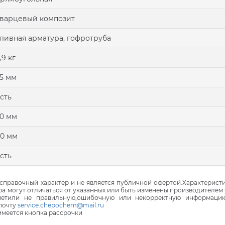
варцевый композит
ливная арматура, гофротруба
,9 кг
5 мм
сть
0 мм
0 мм
сть
правочный характер и не является публичной офертой.Характеристи
ра могут отличаться от указанных или быть изменены производителем 
аметили не правильную,ошибочную или некорректную информаци
почту
service.chepochem@mail.ru
 имеется кнопка рассрочки