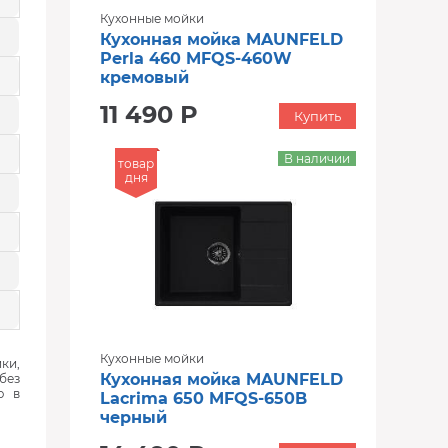
Кухонные мойки
Кухонная мойка MAUNFELD
Perla 460 MFQS-460W
кремовый
11 490 Р
Купить
В наличии
товар
дня
Кухонные мойки
ки,
Кухонная мойка MAUNFELD
без
ю в
Lacrima 650 MFQS-650B
черный