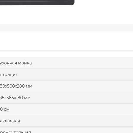
ухонная мойка
нтрацит
80х500х200 мм
35х385х180 мм
0 см
акладная
рямоугольная