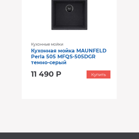
Кухонные мойки
Кухонная мойка MAUNFELD
Perla 505 MFQS-505DGR
темно-серый
11 490 Р
Купить
‹
›
‹
›
В наличии
В наличии