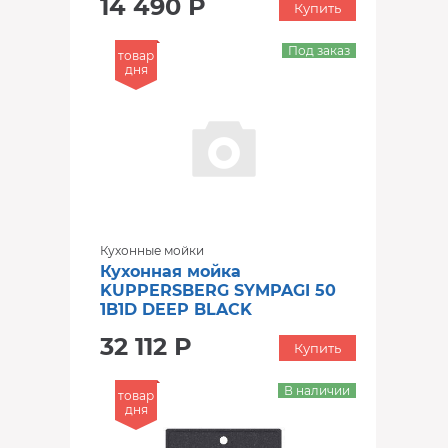
14 490 Р
Купить
Под заказ
товар
дня
Кухонные мойки
Кухонная мойка
KUPPERSBERG SYMPAGI 50
1B1D DEEP BLACK
32 112 Р
Купить
В наличии
товар
дня