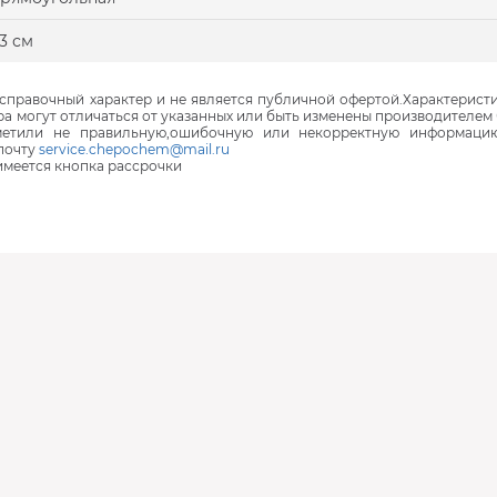
3 см
правочный характер и не является публичной офертой.Характеристи
ра могут отличаться от указанных или быть изменены производителем 
аметили не правильную,ошибочную или некорректную информаци
почту
service.chepochem@mail.ru
 имеется кнопка рассрочки