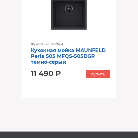
Кухонные мойки
Кухонная мойка MAUNFELD
Perla 505 MFQS-505DGR
темно-серый
11 490 Р
Купить
‹
›
‹
›
В наличии
В наличии