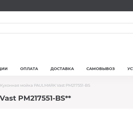
ЦИИ
ОПЛАТА
ДОСТАВКА
САМОВЫВОЗ
У
Кухонная мойка PAULMARK Vast PM217551-BS
ast PM217551-BS**