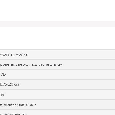
ухонная мойка
ровень, сверху, под столешницу
PVD
1х75х20 см
 кг
ержавеющая сталь
рямоугольная