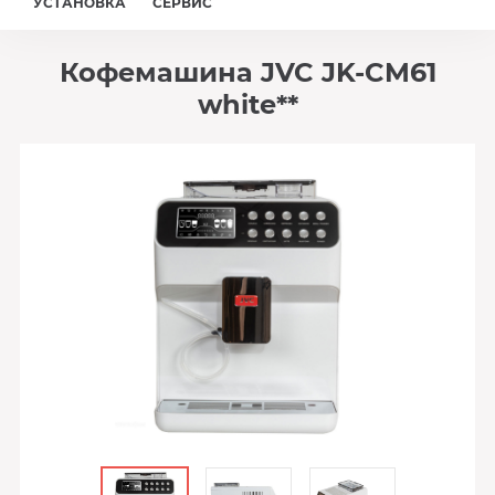
УСТАНОВКА
СЕРВИС
Кофемашина JVC JK-CM61
white**