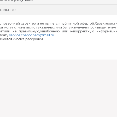
тальные
правочный характер и не является публичной офертой.Характеристи
ра могут отличаться от указанных или быть изменены производителем 
аметили не правильную,ошибочную или некорректную информаци
почту
service.chepochem@mail.ru
 имеется кнопка рассрочки