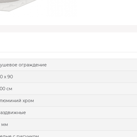
ушевое ограждение
0 x 90
00 см
алюминий хром
раздвижные
 мм
елые с рисунком