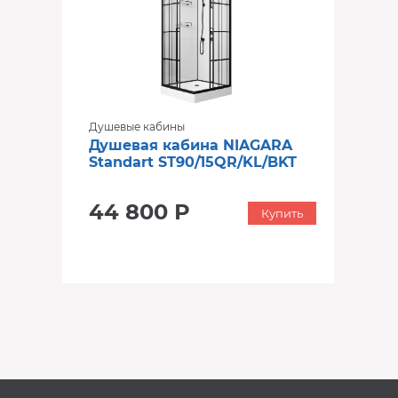
Душевые кабины
Душевая кабина NIAGARA
Standart ST90/15QR/KL/BKT
44 800 Р
Купить
‹
›
‹
›
В наличии
В наличии