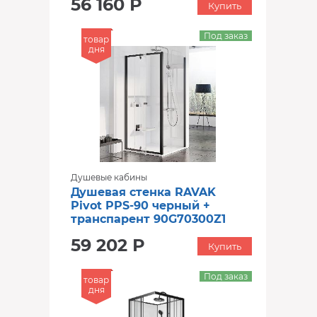
56 160 Р
Купить
Под заказ
товар
дня
Душевые кабины
Душевая стенка RAVAK
Pivot PPS-90 черный +
транспарент 90G70300Z1
59 202 Р
Купить
Под заказ
товар
дня