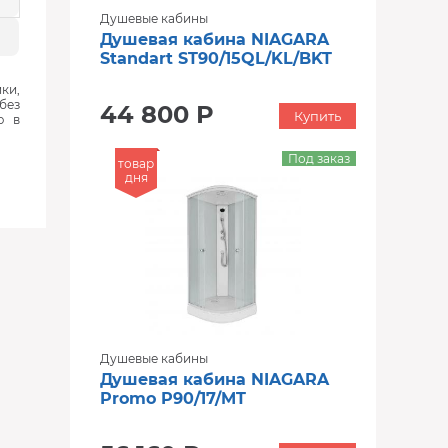
Душевые кабины
Душевая кабина NIAGARA
Standart ST90/15QL/KL/BKT
ки,
без
44 800 Р
Купить
ю в
Под заказ
товар
дня
Душевые кабины
Душевая кабина NIAGARA
Promo P90/17/MT