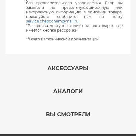
без предварительного уведомления. Если вы
заметили не правильную,ошибочную или
некорректную информацию в описании товара,
пожалуйста сообщите нам на почту
service.chepochem@mail.ru
*Рассрочка доступна только на тех товарах, где
имеется кнопка рассрочки
**Взято из технической документации
АКСЕССУАРЫ
‹
›
АНАЛОГИ
В наличии
‹
›
ВЫ СМОТРЕЛИ
В наличии
‹
›