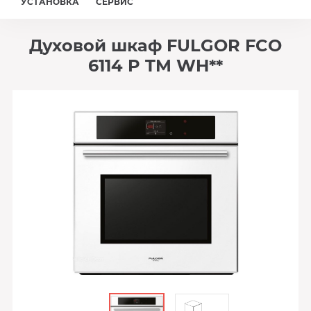
УСТАНОВКА
СЕРВИС
Духовой шкаф FULGOR FCO
6114 P TM WH**