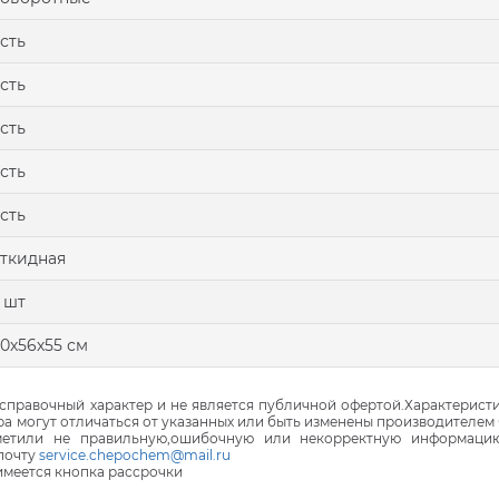
сть
сть
сть
сть
сть
ткидная
 шт
0х56х55 см
правочный характер и не является публичной офертой.Характеристи
ра могут отличаться от указанных или быть изменены производителем 
аметили не правильную,ошибочную или некорректную информаци
почту
service.chepochem@mail.ru
 имеется кнопка рассрочки