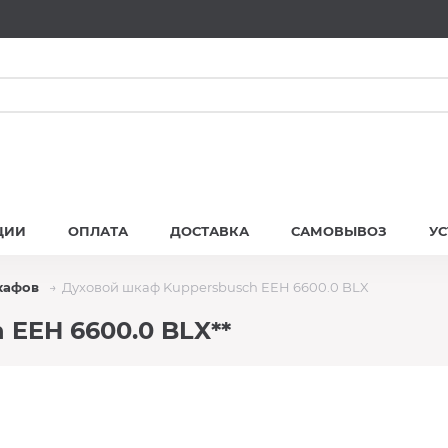
ЦИИ
ОПЛАТА
ДОСТАВКА
САМОВЫВОЗ
У
кафов
Духовой шкаф Kuppersbusch EEH 6600.0 BLX
EEH 6600.0 BLX**