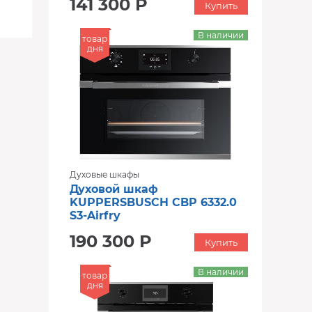
141 300 Р
Купить
В наличии
товар
дня
Духовые шкафы
Духовой шкаф
KUPPERSBUSCH CBP 6332.0
S3-Airfry
190 300 Р
Купить
В наличии
товар
дня