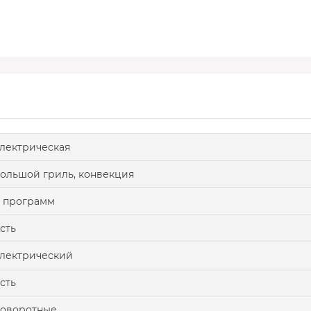
лектрическая
ольшой гриль, конвекция
 программ
сть
лектрический
сть
поворотные