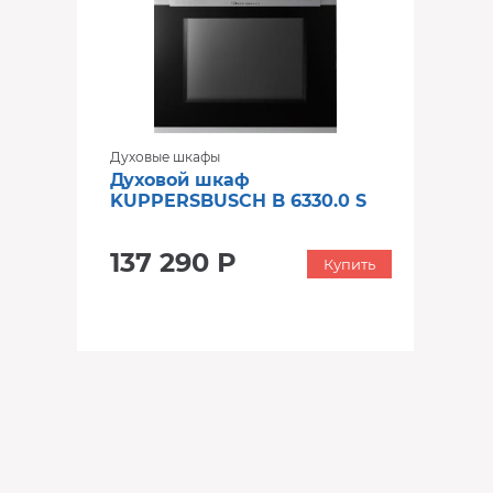
Духовые шкафы
Духовой шкаф
KUPPERSBUSCH B 6330.0 S
137 290 Р
Купить
‹
›
‹
›
‹
›
В наличии
В наличии