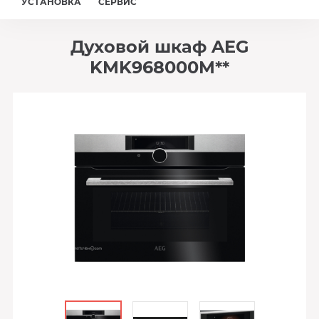
УСТАНОВКА
СЕРВИС
Духовой шкаф AEG
KMK968000M**