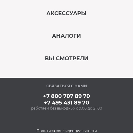
АКСЕССУАРЫ
‹
›
АНАЛОГИ
В наличии
‹
›
ВЫ СМОТРЕЛИ
В наличии
‹
›
СВЯЗАТЬСЯ С НАМИ
В наличии
+7 800 707 89 70
+7 495 431 89 70
работаем без выходных с 9:00 до 21:00
Аксессуары
Очищающий спрей
для нержавеющей
стали BON BN-175
Политика конфиденциальности