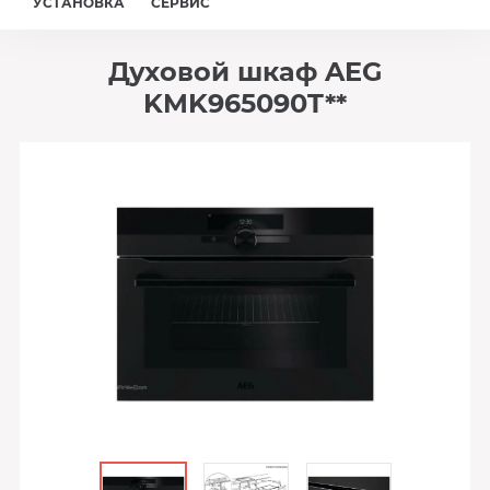
УСТАНОВКА
СЕРВИС
Духовой шкаф AEG
KMK965090T**