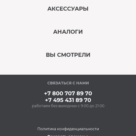
АКСЕССУАРЫ
‹
›
АНАЛОГИ
В наличии
‹
›
ВЫ СМОТРЕЛИ
В наличии
‹
›
СВЯЗАТЬСЯ С НАМИ
В наличии
+7 800 707 89 70
+7 495 431 89 70
работаем без выходных с 9:00 до 21:00
Аксессуары
Очищающий спрей
для нержавеющей
стали BON BN-175
Политика конфиденциальности
(500 мл)
Духовые шкафы