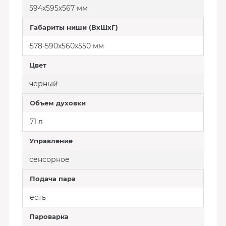
594х595х567 мм
Габариты ниши (ВхШхГ)
578-590х560х550 мм
Цвет
чёрный
Объем духовки
71 л
Управление
сенсорное
Подача пара
есть
Пароварка