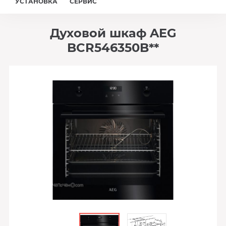
УСТАНОВКА
СЕРВИС
Духовой шкаф AEG
BCR546350B**