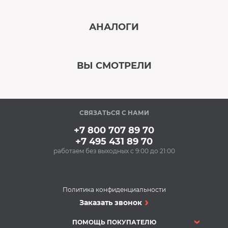
‹
›
АНАЛОГИ
В наличии
‹
›
ВЫ СМОТРЕЛИ
В наличии
‹
›
СВЯЗАТЬСЯ С НАМИ
В наличии
+7 800 707 89 70
+7 495 431 89 70
работаем без выходных с 9:00 до 21:00
Аксессуары
Очищающий спрей
для нержавеющей
стали BON BN-175
Политика конфиденциальности
(500 мл)
Духовые шкафы
Заказать звонок
348 Р
Духовой шкаф BOSCH
Купить
HBG516BW0R
ПОМОЩЬ ПОКУПАТЕЛЮ