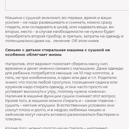
Машина с сушкой экономит, во-первых, время и ваши
усилия – не надо развешивать и снимать, можно сразу
гладить, или складывать в шкаф, или надевать вещи, во-
вторых, место – в случае необходимости не нужно будет
приобретать второй прибор, в-третьих, затраты на одежду и
потенциально даже на… лечение. Об этом ниже.
Семьям с детьми стиральная машина с сушкой не
особенно облегчает жизнь
Напротив, этот вариант помогает сберечь массу сил,
времени и денег именно семьям с малышами. Даже одежды
для ребенка потребуется меньше: не 10 пар колготок, а
пять, не три комбинезона, и один или два и т.п. Родители
знают, что после любой прогулки, посещения садика или
кружков надо стирать одежду, и она часто просто не
успевает высохнуть к утру, поэтому нужна «сменка».
Наличие в машине функции сушки снимает этот вопрос.
Кроме того, в машине можно стирать и – самое главное –
сушить – мягкие игрушки. В естественных условиях они
сохнут плохо и долго, и в недрах любимых мишек и
зайчиков могут начать активно размножаться бактерии и
плесень.
Кроме того, можно просто чаще стирать – например,