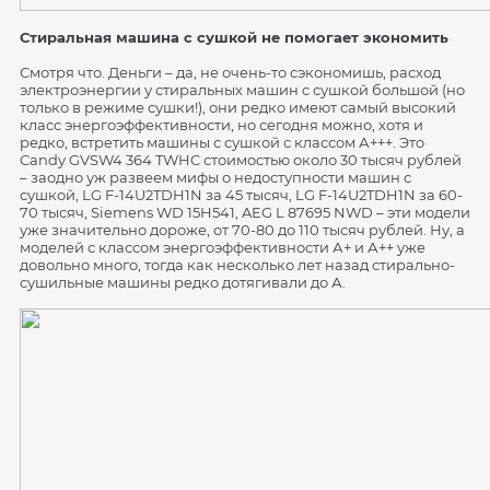
Стиральная машина с сушкой не помогает экономить
Смотря что. Деньги – да, не очень-то сэкономишь, расход
электроэнергии у стиральных машин с сушкой большой (но
только в режиме сушки!), они редко имеют самый высокий
класс энергоэффективности, но сегодня можно, хотя и
редко, встретить машины с сушкой с классом А+++. Это
Candy GVSW4 364 TWHC стоимостью около 30 тысяч рублей
– заодно уж развеем мифы о недоступности машин с
сушкой, LG F-14U2TDH1N за 45 тысяч, LG F-14U2TDH1N за 60-
70 тысяч, Siemens WD 15H541, AEG L 87695 NWD – эти модели
уже значительно дороже, от 70-80 до 110 тысяч рублей. Ну, а
моделей с классом энергоэффективности А+ и А++ уже
довольно много, тогда как несколько лет назад стирально-
сушильные машины редко дотягивали до А.