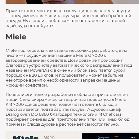
Прямо в стол вмонтирована индукционная панель, внутри
— посудомоечная машина с ультрафиолетовой обработкой
посуды. Ну а столик-робот сам отвезет тарелки с готовой
едой, куда потребуется.
Miele
Miele подготовила к выставке несколько разработок, в их
числе — посудомоечная машина Miele G 7000 с
автодозированием средства. Дозирование происходит
благодаря устройству автоматического распределения под
названием PowerDisk: в сменный блок засыпается сухой
порошок на 20 циклов, и пользователь может забыть на
некоторое время о необходимости заправки машины
моющим средством.
Появились и новые разработки в области приготовления
пищи. Стеклокерамическая варочная поверхность Мiеlе
KM 7000 одновременно позволяет готовить 6 блюд и
подстраивается под габариты посуды. А духовой шкаф
Dialog oven DO 6860 благодаря технологии M Chef сам
подбирает режимы для приготовления тех или иных блюд,
причем и блюда духовка распознает самостоятельно.