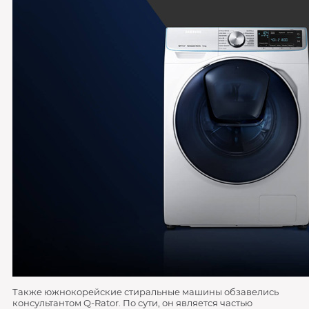
Также южнокорейские стиральные машины обзавелись
консультантом Q-Rator. По сути, он является частью