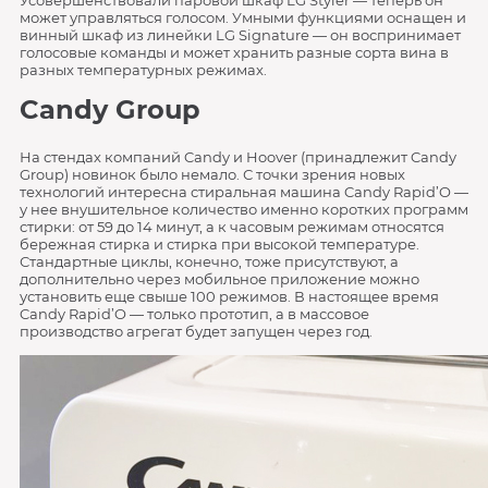
Усовершенствовали паровой шкаф LG Styler — теперь он
может управляться голосом. Умными функциями оснащен и
винный шкаф из линейки LG Signature — он воспринимает
голосовые команды и может хранить разные сорта вина в
разных температурных режимах.
Candy Group
На стендах компаний Candy и Hoover (принадлежит Candy
Group) новинок было немало. С точки зрения новых
технологий интересна стиральная машина Candy Rapid’O —
у нее внушительное количество именно коротких программ
стирки: от 59 до 14 минут, а к часовым режимам относятся
бережная стирка и стирка при высокой температуре.
Стандартные циклы, конечно, тоже присутствуют, а
дополнительно через мобильное приложение можно
установить еще свыше 100 режимов. В настоящее время
Candy Rapid’O — только прототип, а в массовое
производство агрегат будет запущен через год.