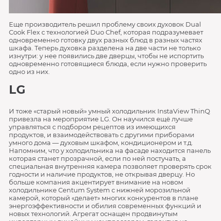
Еще производитель решил проблему своих духовок Dual
Cook Flex с технологией Duo Chef, которая подразумевает
одновременно готовку двух разных блюд в разных частях
шкафа. Теперь духовка разделена на две части не только
изнутри: у нее появились две дверцы, чтобы не испортить
одновременно готовящиеся блюда, если нужно проверить
одно из них.
LG
И тоже «старый новый» умный холодильник InstaView ThinQ
привезла на мероприятие LG. Он научился ещё лучше
управляться с подбором рецептов из имеющихся
продуктов, и взаимодействовать с другими приборами
умного дома — духовым шкафом, кондиционером и т.д.
Напомним, что у холодильника на фасаде находится панель
которая станет прозрачной, если по ней постучать, а
специальная внутренняя камера позволяет проверять срок
годности и наличие продуктов, не открывая дверцу. Но
больше компания акцентирует внимание на новом
холодильнике Centum System с нижней морозильной
камерой, который «делает» многих конкурентов в плане
энергоэффективности и обилия современных функций и
новых технологий. Агрегат оснащен продвинутым