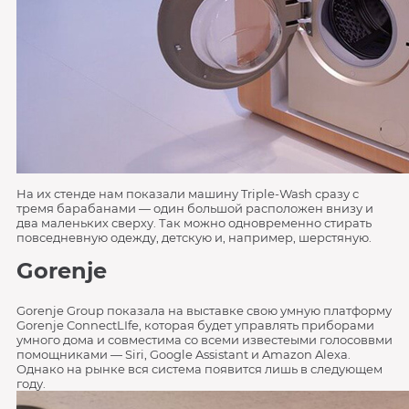
На их стенде нам показали машину Triple-Wash сразу с
тремя барабанами — один большой расположен внизу и
два маленьких сверху. Так можно одновременно стирать
повседневную одежду, детскую и, например, шерстяную.
Gorenje
Gorenje Group показала на выставке свою умную платформу
Gorenje ConnectLIfe, которая будет управлять приборами
умного дома и совместима со всеми известеыми голосоввми
помощниками — Siri, Google Assistant и Amazon Alexa.
Однако на рынке вся система появится лишь в следующем
году.