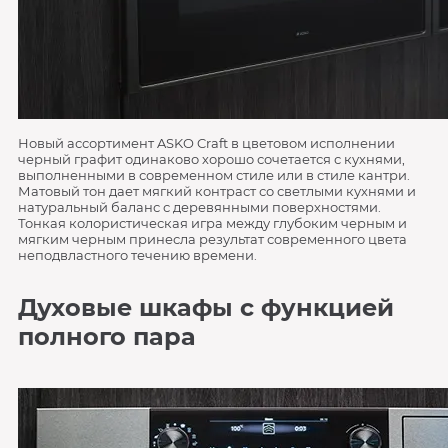
Новый ассортимент ASKO Craft в цветовом исполнении
черный графит одинаково хорошо сочетается с кухнями,
выполненными в современном стиле или в стиле кантри.
Матовый тон дает мягкий контраст со светлыми кухнями и
натуральный баланс с деревянными поверхностями.
Тонкая колористическая игра между глубоким черным и
мягким черным принесла результат современного цвета
неподвластного течению времени.
Духовые шкафы с функцией
полного пара