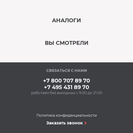
‹
›
АНАЛОГИ
В наличии
‹
›
ВЫ СМОТРЕЛИ
В наличии
‹
›
СВЯЗАТЬСЯ С НАМИ
Под заказ
+7 800 707 89 70
+7 495 431 89 70
работаем без выходных с 9:00 до 21:00
Аксессуары
Чистящее средство
MAGIC POWER MP-014
(500 мл) (для духовых
Политика конфиденциальности
шкафов, грилей,
Вытяжки
Заказать звонок
468 Р
кухонных вытяжек)
Вытяжка MIDEA
Купить
MH60I530GB