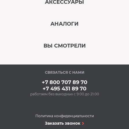
АКСЕССУАРЫ
‹
›
АНАЛОГИ
В наличии
‹
›
ВЫ СМОТРЕЛИ
В наличии
‹
›
СВЯЗАТЬСЯ С НАМИ
В наличии
+7 800 707 89 70
+7 495 431 89 70
работаем без выходных с 9:00 до 21:00
Аксессуары
Чистящее средство
MAGIC POWER MP-014
(500 мл) (для духовых
Политика конфиденциальности
шкафов, грилей,
Вытяжки
Заказать звонок
468 Р
кухонных вытяжек)
Вытяжка FALMEC
Купить