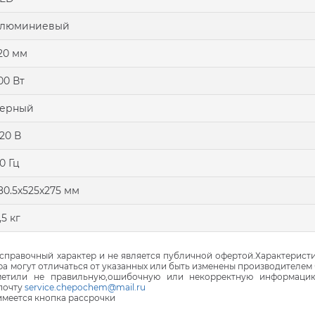
алюминиевый
20 мм
00 Вт
черный
20 В
0 Гц
80.5х525х275 мм
,5 кг
правочный характер и не является публичной офертой.Характеристи
ра могут отличаться от указанных или быть изменены производителем 
аметили не правильную,ошибочную или некорректную информаци
почту
service.chepochem@mail.ru
 имеется кнопка рассрочки