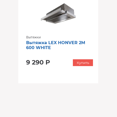
Вытяжки
Вытяжка LEX HONVER 2M
600 WHITE
9 290 Р
Купить
‹
›
‹
›
‹
›
В наличии
В наличии