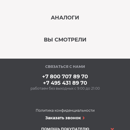
‹
›
АНАЛОГИ
В наличии
‹
›
ВЫ СМОТРЕЛИ
В наличии
‹
›
СВЯЗАТЬСЯ С НАМИ
В наличии
+7 800 707 89 70
+7 495 431 89 70
работаем без выходных с 9:00 до 21:00
Аксессуары
Чистящее средство
MAGIC POWER MP-014
(500 мл) (для духовых
Политика конфиденциальности
шкафов, грилей,
Вытяжки
Заказать звонок
468 Р
кухонных вытяжек)
Вытяжка FALMEC
Купить
LAGUNA STEEL
ПОМОЩЬ ПОКУПАТЕЛЮ