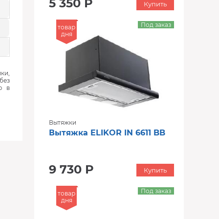
5 350 Р
Купить
Под заказ
товар
дня
ки,
без
ю в
Вытяжки
Вытяжка ELIKOR IN 6611 BB
9 730 Р
Купить
Под заказ
товар
дня