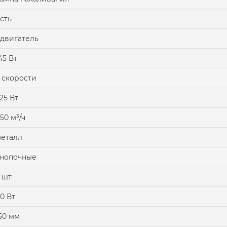
сть
 двигатель
45 Вт
 скорости
25 Вт
50 м³/ч
еталл
нопочные
 шт
0 Вт
50 мм