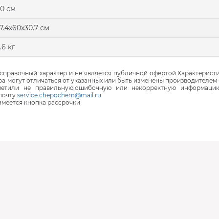
0 см
7.4х60х30.7 см
.6 кг
правочный характер и не является публичной офертой.Характеристи
ра могут отличаться от указанных или быть изменены производителем 
аметили не правильную,ошибочную или некорректную информаци
почту
service.chepochem@mail.ru
 имеется кнопка рассрочки