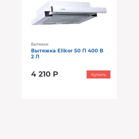
Вытяжки
Вытяжка Elikor 50 П 400 В
2 Л
4 210 Р
Купить
‹
›
‹
›
‹
›
В наличии
В наличии