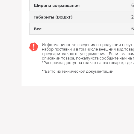
6
Ширина встраивания
2
Габариты (ВхШхГ)
6
Вес
Информационные сведения о продукции несут с
набор поставки и в том числе внешний вид това
предварительного уведомления. Если вы з
описании товара, пожалуйста сообщите нам на 
*Рассрочка доступна только на тех товарах, где
**Взято из технической документации