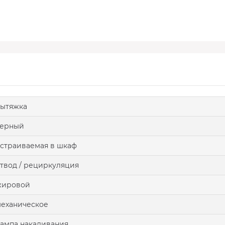
ытяжка
черный
страиваемая в шкаф
твод / рециркуляция
жировой
еханическое
ампа накаливания