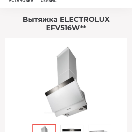
УСТАНОВКА
СЕРВИС
Вытяжка ELECTROLUX
EFV516W**