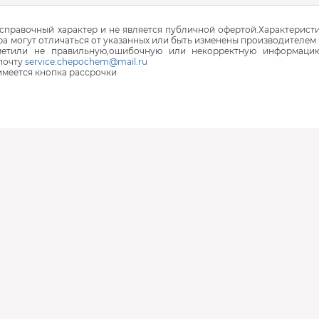
правочный характер и не является публичной офертой.Характеристи
ра могут отличаться от указанных или быть изменены производителем 
аметили не правильную,ошибочную или некорректную информаци
почту
service.chepochem@mail.ru
 имеется кнопка рассрочки
В наличии
В наличии