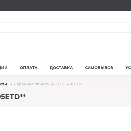
ЦИИ
ОПЛАТА
ДОСТАВКА
САМОВЫВОЗ
У
сти
Варочная панель SMEG SE495ETD
5ETD**