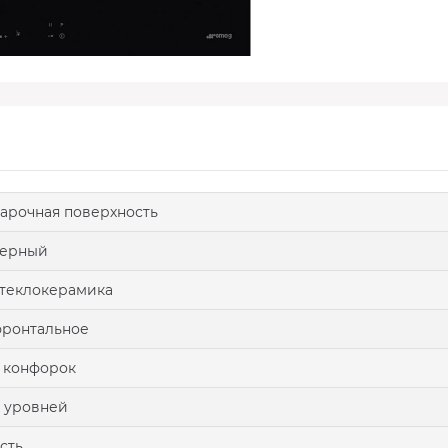
арочная поверхность
черный
теклокерамика
ронтальное
 конфорок
 уровней
сть