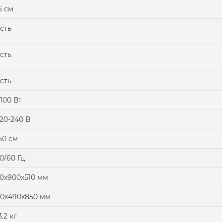
5 см
сть
сть
сть
100 Вт
20-240 В
50 см
0/60 Гц
0x900x510 мм
0х490x850 мм
3.2 кг