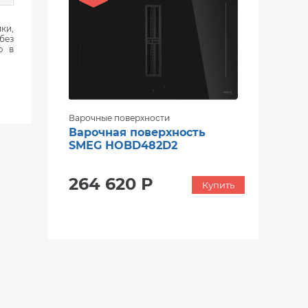
ки,
без
ю в
Варочные поверхности
Варочная поверхность
SMEG HOBD482D2
264 620 Р
Купить
‹
›
‹
›
В наличии
В наличии