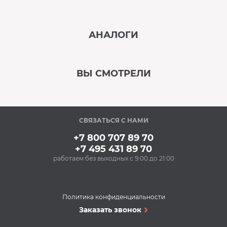
‹
›
АНАЛОГИ
В наличии
‹
›
ВЫ СМОТРЕЛИ
В наличии
‹
›
СВЯЗАТЬСЯ С НАМИ
В наличии
+7 800 707 89 70
+7 495 431 89 70
работаем без выходных с 9:00 до 21:00
Аксессуары
Очищающий спрей
для нержавеющей
стали BON BN-175
Политика конфиденциальности
(500 мл)
Варочные поверхности
Заказать звонок
348 Р
Варочная
Купить
поверхность MIDEA