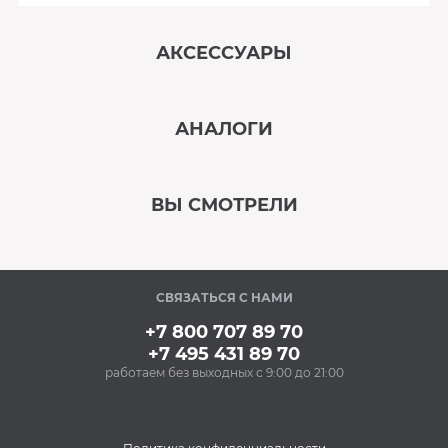
АКСЕССУАРЫ
‹
›
АНАЛОГИ
В наличии
‹
›
ВЫ СМОТРЕЛИ
В наличии
‹
›
СВЯЗАТЬСЯ С НАМИ
В наличии
+7 800 707 89 70
+7 495 431 89 70
работаем без выходных с 9:00 до 21:00
Аксессуары
Очищающий спрей
для нержавеющей
стали BON BN-175