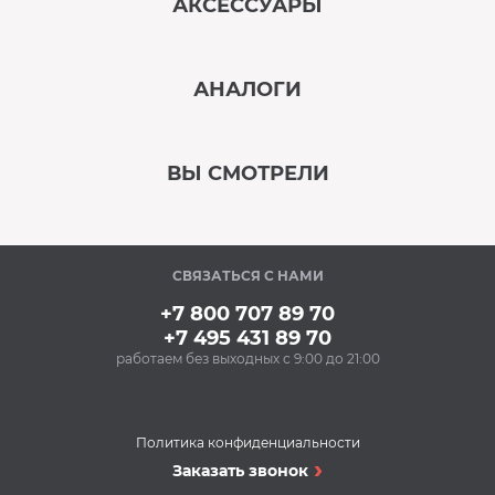
АКСЕССУАРЫ
‹
›
АНАЛОГИ
В наличии
‹
›
ВЫ СМОТРЕЛИ
В наличии
‹
›
СВЯЗАТЬСЯ С НАМИ
В наличии
+7 800 707 89 70
+7 495 431 89 70
работаем без выходных с 9:00 до 21:00
Аксессуары
Очищающий спрей
для нержавеющей
стали BON BN-175
Политика конфиденциальности
(500 мл)
Варочные поверхности
Заказать звонок
348 Р
Варочная панель DE
Купить