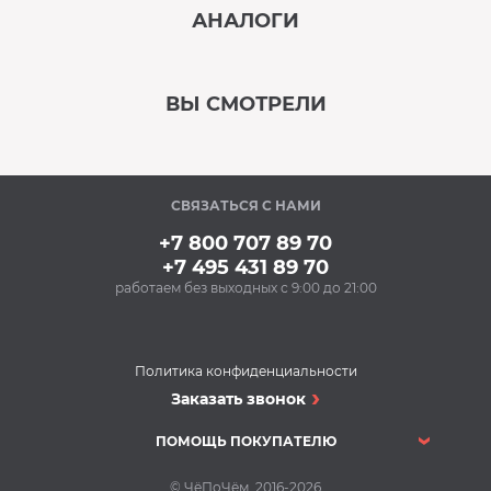
АНАЛОГИ
В наличии
‹
›
ВЫ СМОТРЕЛИ
В наличии
‹
›
СВЯЗАТЬСЯ С НАМИ
В наличии
+7 800 707 89 70
+7 495 431 89 70
работаем без выходных с 9:00 до 21:00
Аксессуары
Очищающий спрей
для нержавеющей
стали BON BN-175
Политика конфиденциальности
(500 мл)
Варочные поверхности
Заказать звонок
348 Р
Варочная панель
Купить
Kuppersbusch EKI
ПОМОЩЬ ПОКУПАТЕЛЮ
807.2 EM
Варочные поверхности
В наличии
© ЧёПоЧём, 2016-2026