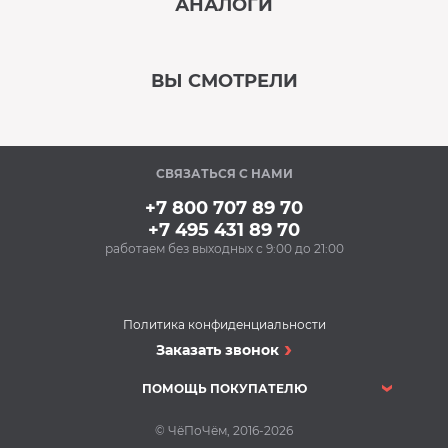
АНАЛОГИ
‹
›
ВЫ СМОТРЕЛИ
В наличии
‹
›
СВЯЗАТЬСЯ С НАМИ
Под заказ
+7 800 707 89 70
+7 495 431 89 70
работаем без выходных с 9:00 до 21:00
Политика конфиденциальности
Вакууматоры
Заказать звонок
Вакууматор V-ZUG
VS60144 Vi
ПОМОЩЬ ПОКУПАТЕЛЮ
Вакууматоры
617 290 Р
© ЧёПоЧём, 2016-2026
Ящик для
Купить