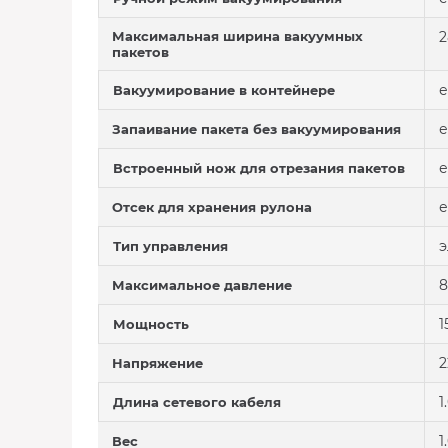
Максимальная ширина вакуумных
2
пакетов
е
Вакуумирование в контейнере
е
Запаивание пакета без вакуумирования
е
Встроенный нож для отрезания пакетов
е
Отсек для хранения рулона
э
Тип управления
8
Максимальное давление
1
Мощность
2
Напряжение
1
Длина сетевого кабеля
1
Вес