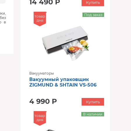
14 490 Р
Купить
ки,
Под заказ
товар
без
дня
ю в
Вакууматоры
Вакуумный упаковщик
ZIGMUND & SHTAIN VS-506
4 990 Р
Купить
В наличии
товар
дня