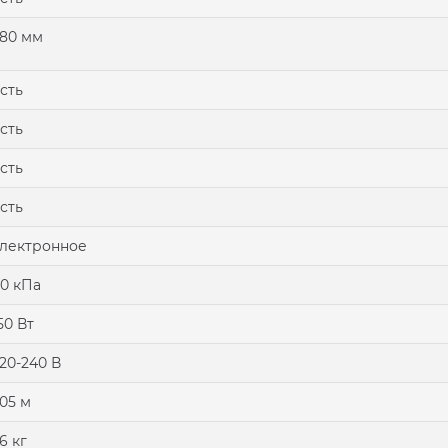
80 мм
сть
сть
сть
сть
лектронное
0 кПа
50 Вт
20-240 В
.05 м
.6 кг