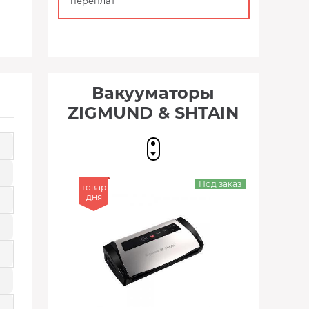
переплат
Вакууматоры
ZIGMUND & SHTAIN
Под заказ
товар
дня