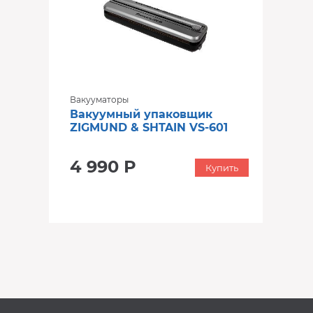
Вакууматоры
Вакуумный упаковщик
ZIGMUND & SHTAIN VS-601
4 990 Р
Купить
‹
›
‹
›
В наличии
В наличии