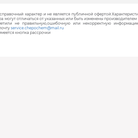
правочный характер и не является публичной офертой.Характеристи
ра могут отличаться от указанных или быть изменены производителем 
аметили не правильную,ошибочную или некорректную информаци
почту
service.chepochem@mail.ru
 имеется кнопка рассрочки