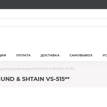
ЦИИ
ОПЛАТА
ДОСТАВКА
САМОВЫВОЗ
У
уумный упаковщик ZIGMUND & SHTAIN VS-515
ND & SHTAIN VS-515**