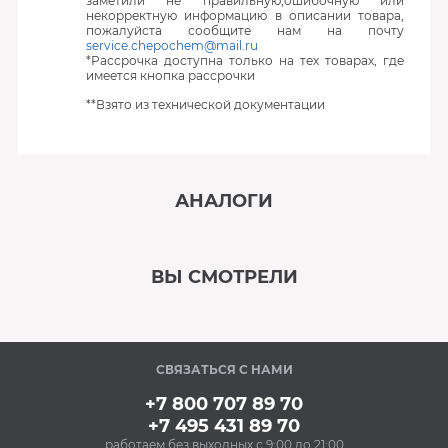
заметили не правильную,ошибочную или
некорректную информацию в описании товара,
пожалуйста сообщите нам на почту
service.chepochem@mail.ru
*Рассрочка доступна только на тех товарах, где
имеется кнопка рассрочки
**Взято из технической документации
АНАЛОГИ
‹
›
ВЫ СМОТРЕЛИ
В наличии
‹
›
СВЯЗАТЬСЯ С НАМИ
Под заказ
+7 800 707 89 70
+7 495 431 89 70
работаем без выходных с 9:00 до 21:00