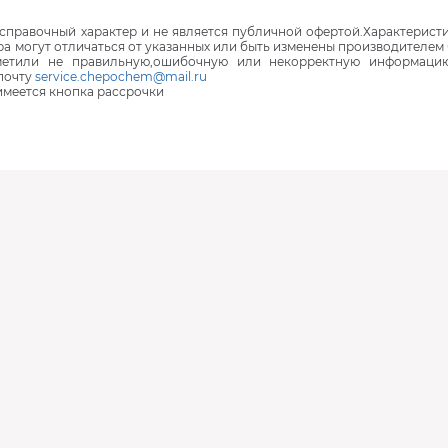
правочный характер и не является публичной офертой.Характеристи
ра могут отличаться от указанных или быть изменены производителем 
аметили не правильную,ошибочную или некорректную информаци
почту
service.chepochem@mail.ru
 имеется кнопка рассрочки