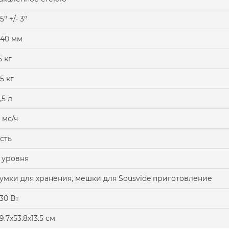
5° +/- 3°
40 мм
5 кг
5 кг
,5 л
 мс/ч
сть
 уровня
умки для хранения, мешки для Sousvide приготовление
30 Вт
9.7х53.8х13.5 см