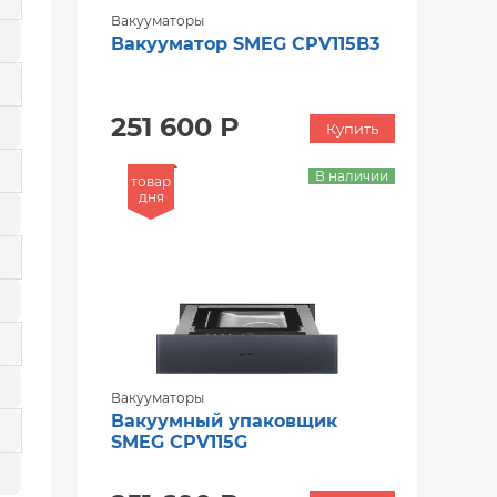
Вакууматоры
Вакууматор SMEG CPV115B3
251 600 Р
Купить
В наличии
товар
дня
Вакууматоры
Вакуумный упаковщик
SMEG CPV115G