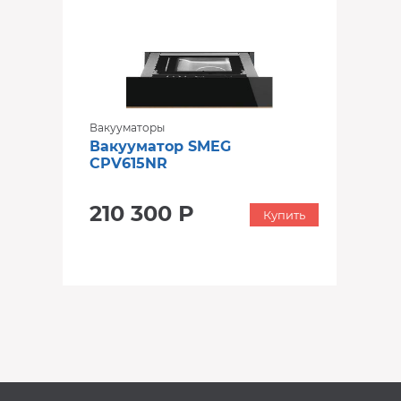
Вакууматоры
Вакууматор SMEG
CPV615NR
210 300 Р
Купить
‹
›
‹
›
В наличии
В наличии