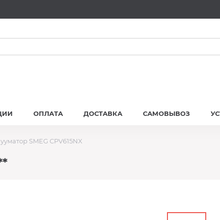
ЦИИ
ОПЛАТА
ДОСТАВКА
САМОВЫВОЗ
У
ууматор SMEG CPV615NX
*