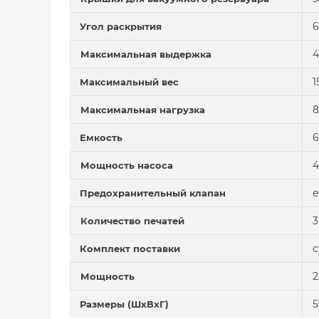
6
Угол раскрытия
4
Максимальная выдержка
1
Максимальный вес
8
Максимальная нагрузка
6
Емкость
4
Мощность насоса
е
Предохранительный клапан
3
Количество печатей
с
Комплект поставки
2
Мощность
5
Размеры (ШхВхГ)