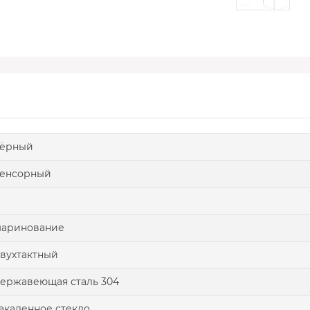
чёрный
сенсорный
маринование
вухтактный
ержавеющая сталь 304
акаленное стекло