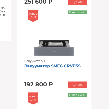
251 600 Р
Купить
ки,
без
В наличии
товар
ю в
дня
Вакууматоры
Вакууматор SMEG CPV115S
192 800 Р
Купить
В наличии
товар
дня