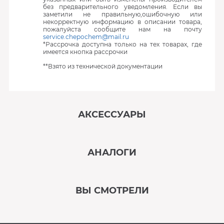
без предварительного уведомления. Если вы
заметили не правильную,ошибочную или
некорректную информацию в описании товара,
пожалуйста сообщите нам на почту
service.chepochem@mail.ru
*Рассрочка доступна только на тех товарах, где
имеется кнопка рассрочки
**Взято из технической документации
АКСЕССУАРЫ
‹
›
АНАЛОГИ
В наличии
‹
›
ВЫ СМОТРЕЛИ
В наличии
‹
›