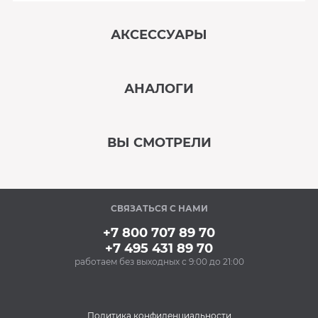
АКСЕССУАРЫ
‹
›
АНАЛОГИ
В наличии
‹
›
ВЫ СМОТРЕЛИ
В наличии
‹
›
СВЯЗАТЬСЯ С НАМИ
В наличии
+7 800 707 89 70
+7 495 431 89 70
работаем без выходных с 9:00 до 21:00
Аксессуары
Силиконовые
антивибрационные
подставки BON BN-
Политика конфиденциальности