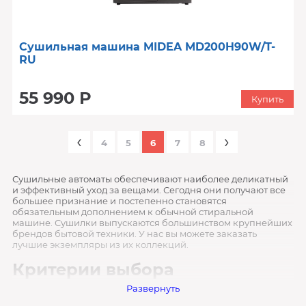
Сушильная машина MIDEA MD200H90W/T-
RU
55 990 Р
Купить
‹
›
4
5
6
7
8
Сушильные автоматы обеспечивают наиболее деликатный
и эффективный уход за вещами. Сегодня они получают все
большее признание и постепенно становятся
обязательным дополнением к обычной стиральной
машине. Сушилки выпускаются большинством крупнейших
брендов бытовой техники. У нас вы можете заказать
лучшие экземпляры из их коллекций.
Критерии выбора
Развернуть
По методу сушки эти устройства могут быть: