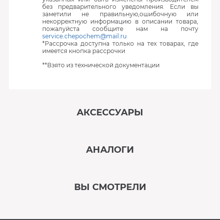
без предварительного уведомления. Если вы
заметили не правильную,ошибочную или
некорректную информацию в описании товара,
пожалуйста сообщите нам на почту
service.chepochem@mail.ru
*Рассрочка доступна только на тех товарах, где
имеется кнопка рассрочки
**Взято из технической документации
АКСЕССУАРЫ
‹
›
АНАЛОГИ
В наличии
‹
›
ВЫ СМОТРЕЛИ
В наличии
‹
›