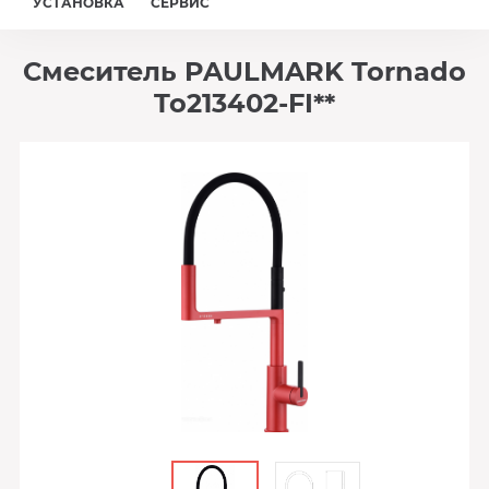
УСТАНОВКА
СЕРВИС
Смеситель PAULMARK Tornado
To213402-FI**