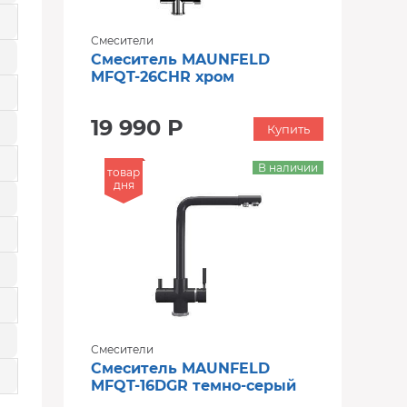
Смесители
Смеситель MAUNFELD
MFQT-26CHR хром
19 990 Р
Купить
В наличии
товар
дня
Смесители
Смеситель MAUNFELD
MFQT-16DGR темно-серый