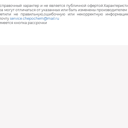
правочный характер и не является публичной офертой.Характеристи
ра могут отличаться от указанных или быть изменены производителем 
аметили не правильную,ошибочную или некорректную информаци
почту
service.chepochem@mail.ru
 имеется кнопка рассрочки