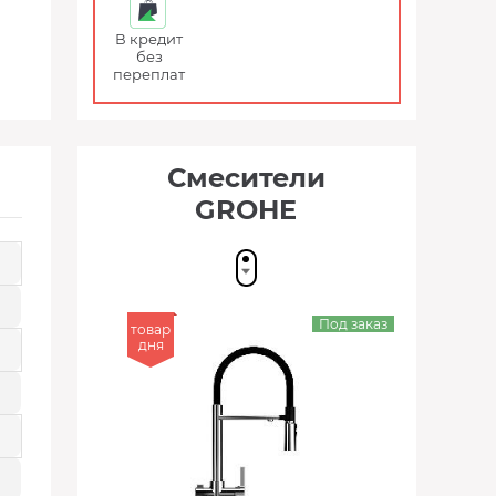
В кредит
без
переплат
Смесители
GROHE
Под заказ
товар
дня