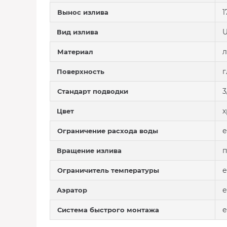
1
Вынос излива
U
Вид излива
л
Материал
г
Поверхность
3
Стандарт подводки
Цвет
е
Ограничение расхода воды
Вращение излива
е
Ограничитель температуры
е
Аэратор
е
Система быстрого монтажа