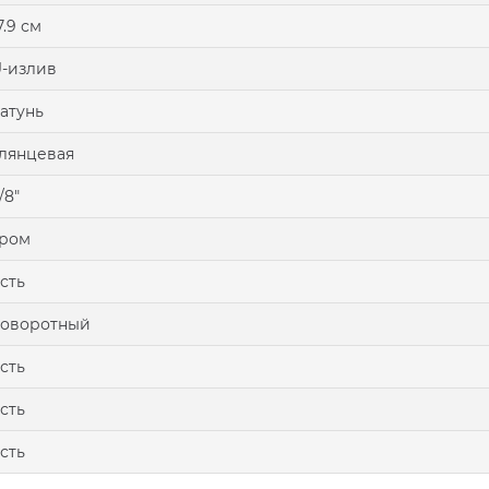
7.9 см
-излив
атунь
лянцевая
/8"
хром
сть
поворотный
сть
сть
сть