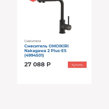
Смесители
Смеситель OMOIKIRI
Nakagawa 2 Plus-ES
(4994501)
27 088 Р
Купить
‹
›
‹
›
В наличии
В наличии