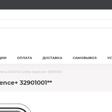
ЦИИ
ОПЛАТА
ДОСТАВКА
САМОВЫВОЗ
У
тель GROHE Grohe Essence+ 32901001
nce+ 32901001**