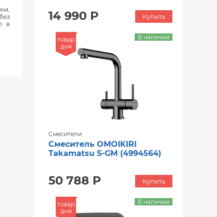
ки,
14 990 Р
Купить
без
ю в
В наличии
товар
дня
Смесители
Смеситель OMOIKIRI
Takamatsu S-GM (4994564)
50 788 Р
Купить
В наличии
товар
дня