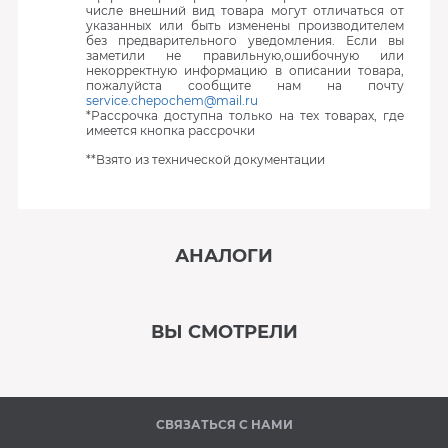
числе внешний вид товара могут отличаться от
указанных или быть изменены производителем
без предварительного уведомления. Если вы
заметили не правильную,ошибочную или
некорректную информацию в описании товара,
пожалуйста сообщите нам на почту
service.chepochem@mail.ru
*Рассрочка доступна только на тех товарах, где
имеется кнопка рассрочки
**Взято из технической документации
АНАЛОГИ
‹
›
ВЫ СМОТРЕЛИ
В наличии
‹
›
СВЯЗАТЬСЯ С НАМИ
В наличии