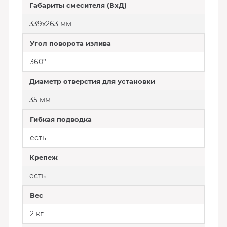
Габариты смесителя (ВхД)
339х263 мм
Угол поворота излива
360°
Диаметр отверстия для установки
35 мм
Гибкая подводка
есть
Крепеж
есть
Вес
2 кг