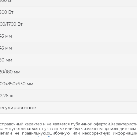
200 Вт
800 Вт
00/1700 Вт
45 мм
45 мм
80 мм
20/180 мм
00х850х630 мм
2,26 кг
регулировочные
правочный характер и не является публичной офертой.Характеристи
ра могут отличаться от указанных или быть изменены производителем 
аметили не правильную,ошибочную или некорректную информаци