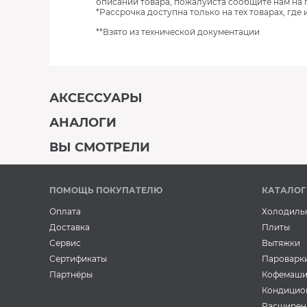
описании товара, пожалуйста сообщите нам на 
*Рассрочка доступна только на тех товарах, где
**Взято из технической документации
АКСЕССУАРЫ
АНАЛОГИ
В наличии
ВЫ СМОТРЕЛИ
В наличии
В наличии
ПОМОЩЬ ПОКУПАТЕЛЮ
КАТАЛОГ
Оплата
Холодиль
Доставка
Плиты
Сервис
Вытяжки
Сертификаты
Пароварк
Аксессуары
Аксессуары
Партнёры
Кофемаш
Очищающий спрей для
Лезвия для с
Плиты
Плиты
Кондицио
нержавеющей стали
стальные MA
Плита GORENJE
Плита GOREN
BON BN-175 (500 мл)
POWER MP-604
Расширен