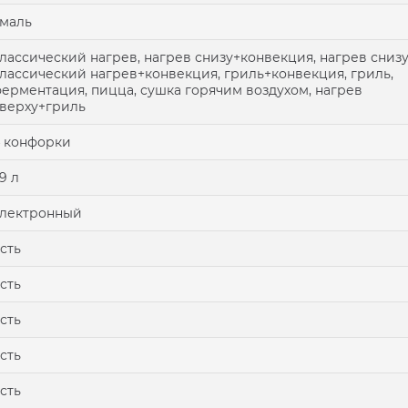
маль
лассический нагрев, нагрев снизу+конвекция, нагрев снизу
лассический нагрев+конвекция, гриль+конвекция, гриль,
ерментация, пицца, сушка горячим воздухом, нагрев
верху+гриль
 конфорки
9 л
лектронный
сть
сть
сть
сть
сть