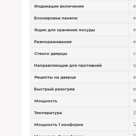
е
Индикация включения
е
Блокировка панели
е
Ящик для хранения посуды
е
Размораживание
Стекло дверцы
Направляющие для противней
е
Рецепты на дверце
е
Быстрый разогрев
9
Мощность
2
Температура
1
Мощность 1 конфорки