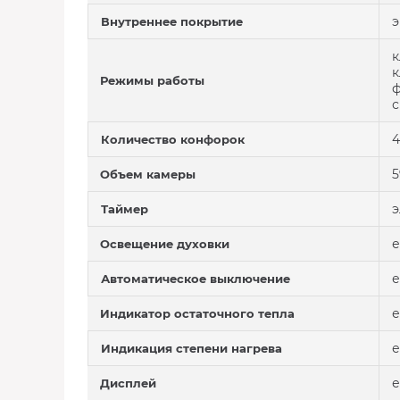
э
Внутреннее покрытие
к
к
Режимы работы
ф
с
4
Количество конфорок
5
Объем камеры
э
Таймер
е
Освещение духовки
е
Автоматическое выключение
е
Индикатор остаточного тепла
е
Индикация степени нагрева
е
Дисплей