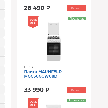
26 490 Р
Купить
Под заказ
товар
дня
Плиты
Плита MAUNFELD
MGC50GCW08D
33 990 Р
Купить
В наличии
товар
дня