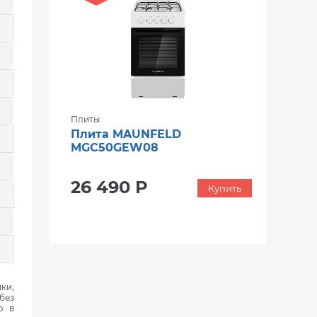
Плиты
Плита MAUNFELD
MGC50GEW08
26 490 Р
Купить
ки,
без
ю в