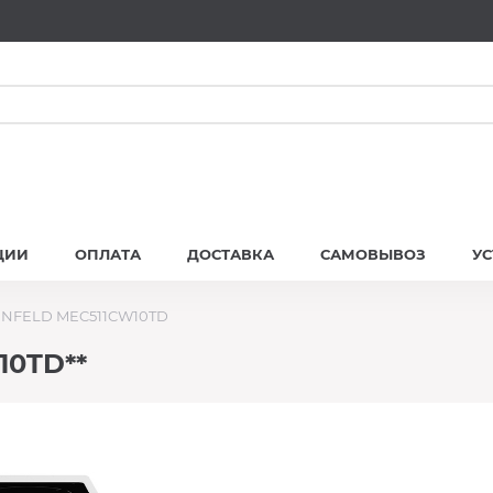
ЦИИ
ОПЛАТА
ДОСТАВКА
САМОВЫВОЗ
У
UNFELD MEC511CW10TD
10TD**