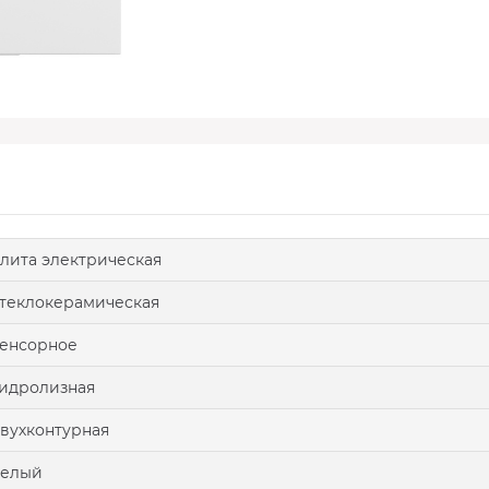
лита электрическая
теклокерамическая
енсорное
идролизная
вухконтурная
белый