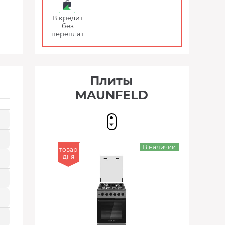
В кредит
без
переплат
Плиты
MAUNFELD
В наличии
товар
дня