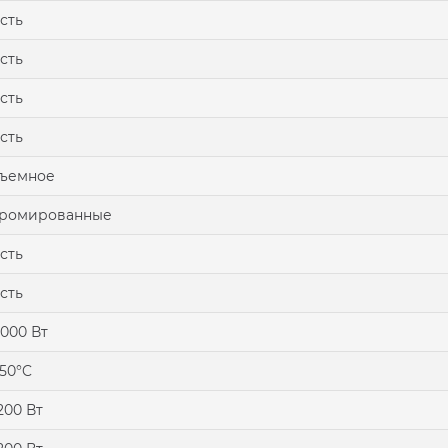
сть
сть
сть
сть
съемное
хромированные
сть
сть
000 Вт
50°C
200 Вт