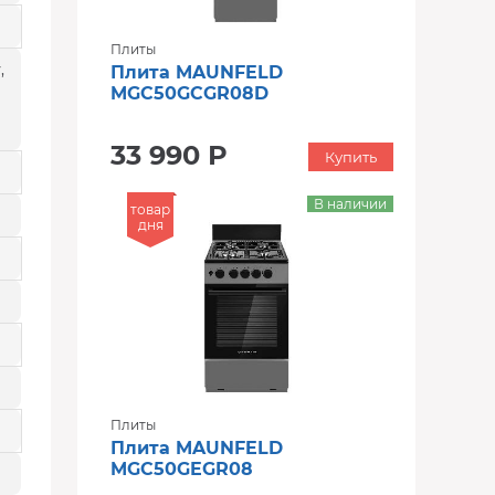
Плиты
,
Плита MAUNFELD
MGC50GCGR08D
33 990 Р
Купить
В наличии
товар
дня
Плиты
Плита MAUNFELD
MGC50GEGR08