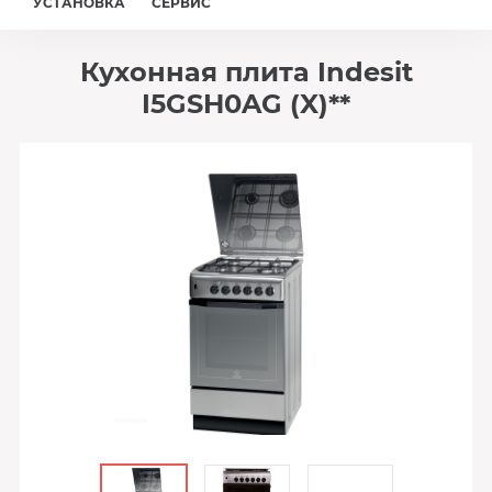
УСТАНОВКА
СЕРВИС
Кухонная плита Indesit
I5GSH0AG (X)**