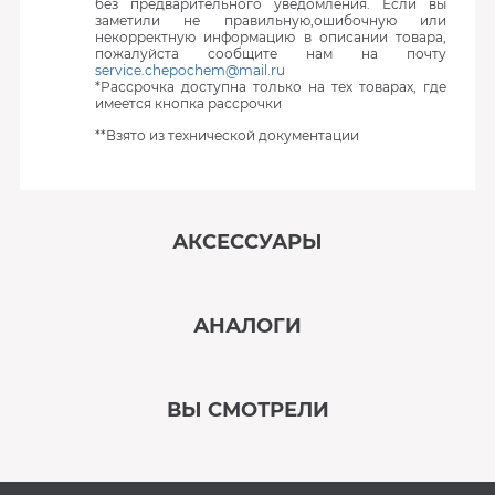
без предварительного уведомления. Если вы
заметили не правильную,ошибочную или
некорректную информацию в описании товара,
пожалуйста сообщите нам на почту
service.chepochem@mail.ru
*Рассрочка доступна только на тех товарах, где
имеется кнопка рассрочки
**Взято из технической документации
АКСЕССУАРЫ
‹
›
АНАЛОГИ
В наличии
‹
›
ВЫ СМОТРЕЛИ
В наличии
‹
›